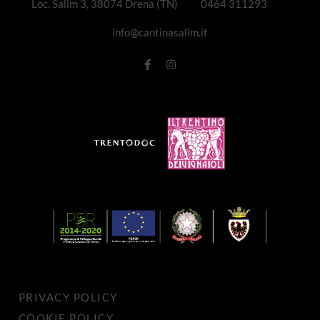
Loc. Salim 3, 38074 Drena (TN)
0464 311293
info@cantinasalim.it
PRIVACY POLICY
COOKIE POLICY