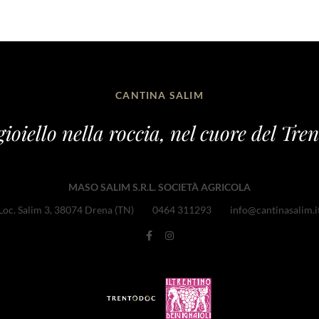
CANTINA SALIM
ioiello nella roccia, nel cuore del Tre
MASO SALIM S.R.L. SOCIETÀ AGRICOLA
Loc. Salim 3, 38074 Drena (TN)
0464 311293
info@cantinasalim.i