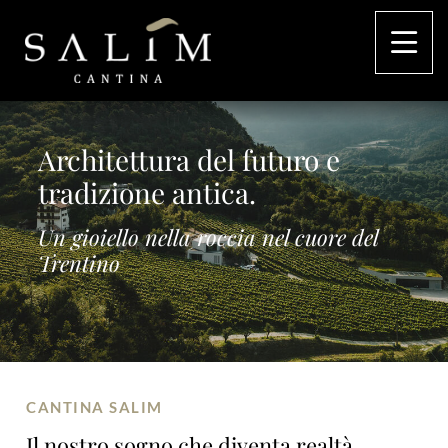
Architettura del futuro
e
tradizione antica.
Un gioiello nella roccia
nel cuore del
Trentino
CANTINA SALIM
Il nostro sogno
che diventa realtà