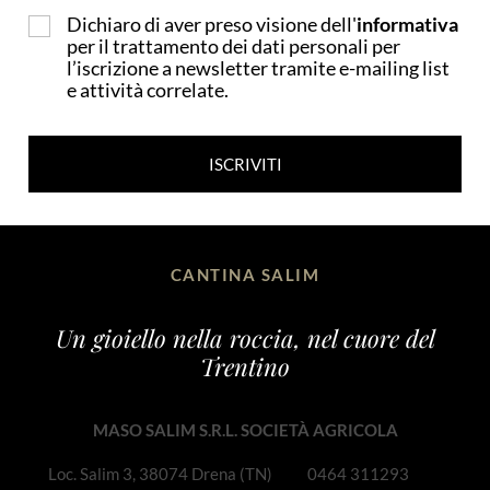
Dichiaro di aver preso visione dell'
informativa
per il trattamento dei dati personali per
l’iscrizione a newsletter tramite e-mailing list
e attività correlate.
ISCRIVITI
CANTINA SALIM
Un gioiello nella roccia, nel cuore del
Trentino
MASO SALIM S.R.L. SOCIETÀ AGRICOLA
Loc. Salim 3, 38074 Drena (TN)
0464 311293